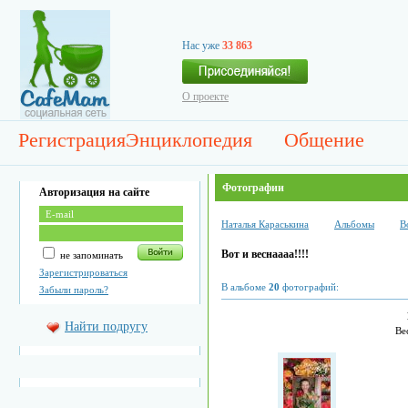
Нас уже
33 863
О проекте
Регистрация
Энциклопедия
Общение
Фотографии
Авторизация на сайте
Наталья Караськина
Альбомы
В
Вот и веснаааа!!!!
не запоминать
Зарегистрироваться
В альбоме
20
фотографий:
Забыли пароль?
Найти подругу
Ве