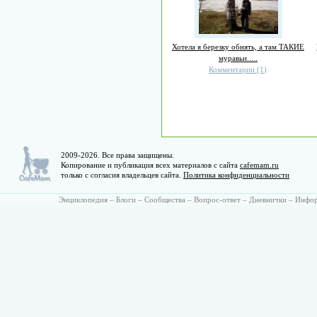
0
Хотела я березку обнять, а там ТАКИЕ
муравьи.....
Комментарии (1)
2009-2026. Все права защищены.
Копирование и публикация всех материалов с сайта
cafemam.ru
только с согласия владельцев сайта.
Политика конфиденциальности
Энциклопедия
–
Блоги
–
Сообщества
–
Вопрос-ответ
–
Дневнички
–
Инфо