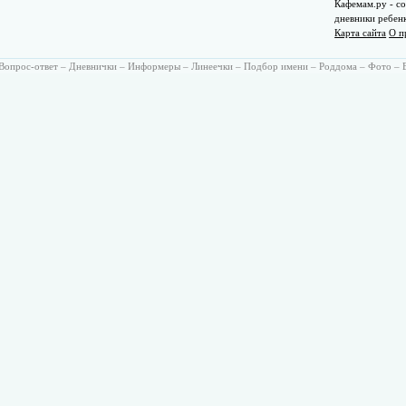
Кафемам.ру - со
дневники ребен
Карта сайта
О п
Вопрос-ответ
–
Дневнички
–
Информеры
–
Линеечки
–
Подбор имени
–
Роддома
–
Фото
–