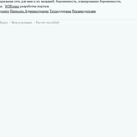
циальная сеть для мам и их малышей: беременность, планирование беременности,
ка.
W3Promo
разработка портала
роекте
Написать Администрации
Техподдержка
Рекламодателям
Видео
–
Консультации
–
Расчет пособий