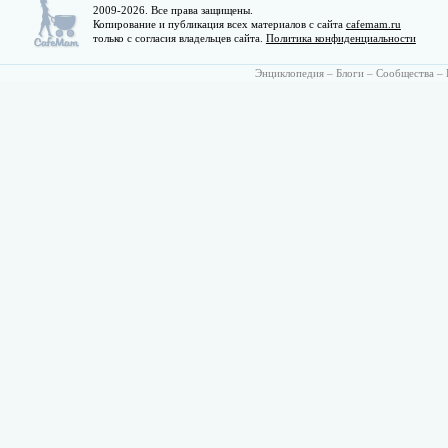
2009-2026. Все права защищены.
Копирование и публикация всех материалов с сайта
cafemam.ru
только с согласия владельцев сайта.
Политика конфиденциальности
Энциклопедия
–
Блоги
–
Сообщества
–