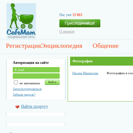
Нас уже
33 863
О проекте
Регистрация
Энциклопедия
Общение
Фотографии
Авторизация на сайте
Оксана Иванисова
Фотографии в со
не запоминать
Зарегистрироваться
Забыли пароль?
Найти подругу