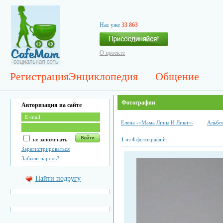
Нас уже
33 863
О проекте
Регистрация
Энциклопедия
Общение
Фотографии
Авторизация на сайте
Елена -=Мама Лины И Лики=-
Альбо
не запоминать
1
из
4
фотографий:
Зарегистрироваться
Забыли пароль?
Найти подругу