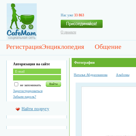
Нас уже
33 863
О проекте
Регистрация
Энциклопедия
Общение
Фотографии
Авторизация на сайте
Наталья Абдрахманова
Альбомы
не запоминать
Зарегистрироваться
Забыли пароль?
Найти подругу