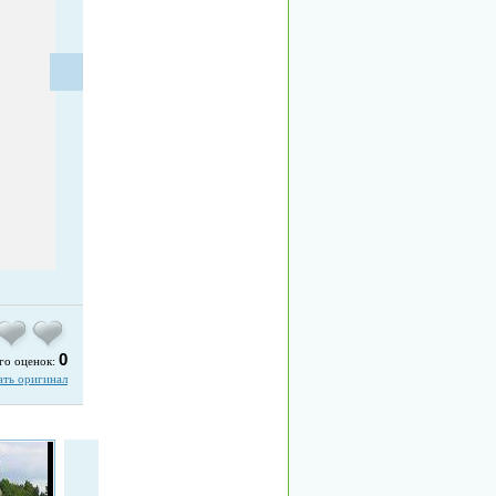
0
го оценок:
ать оригинал