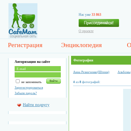
Нас уже
33 863
О проекте
Регистрация
Энциклопедия
О
Фотографии
Авторизация на сайте
Анна Резниченко(Штеюк)
Альбомы
не запоминать
4
из
8
фотографий:
Зарегистрироваться
Забыли пароль?
Найти подругу