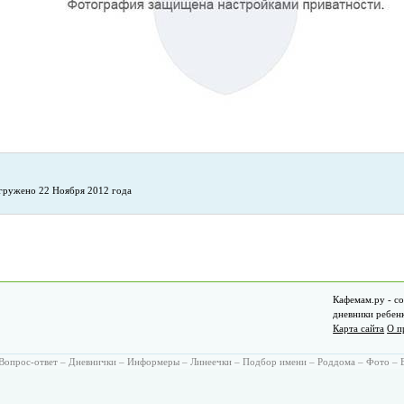
гружено 22 Ноября 2012 года
Кафемам.ру - со
дневники ребен
Карта сайта
О п
Вопрос-ответ
–
Дневнички
–
Информеры
–
Линеечки
–
Подбор имени
–
Роддома
–
Фото
–