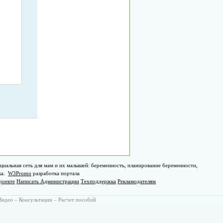
циальная сеть для мам и их малышей: беременность, планирование беременности,
ка.
W3Promo
разработка портала
роекте
Написать Администрации
Техподдержка
Рекламодателям
Видео
–
Консультации
–
Расчет пособий