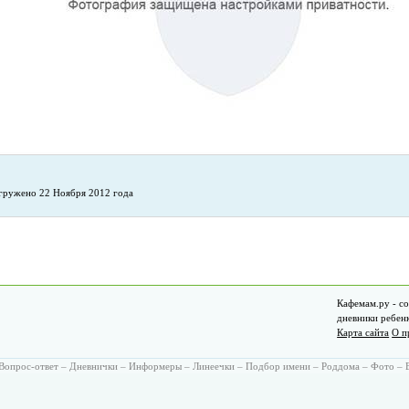
гружено 22 Ноября 2012 года
Кафемам.ру - со
дневники ребен
Карта сайта
О п
Вопрос-ответ
–
Дневнички
–
Информеры
–
Линеечки
–
Подбор имени
–
Роддома
–
Фото
–