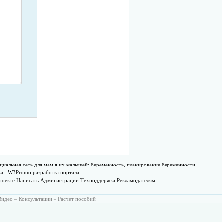
циальная сеть для мам и их малышей: беременность, планирование беременности,
ка.
W3Promo
разработка портала
роекте
Написать Администрации
Техподдержка
Рекламодателям
Видео
–
Консультации
–
Расчет пособий