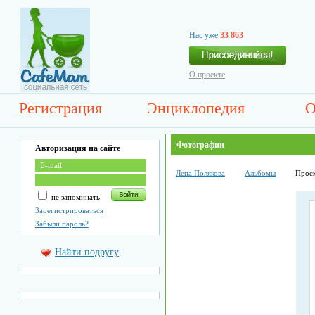
Нас уже
33 863
О проекте
Регистрация
Энциклопедия
О
Фотографии
Авторизация на сайте
Лена Полякова
Альбомы
Прос
не запоминать
Зарегистрироваться
Забыли пароль?
Найти подругу