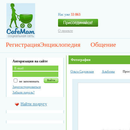
Нас уже
33 863
О проекте
Регистрация
Энциклопедия
Общение
Фотографии
Авторизация на сайте
Ольга Садовская
Альбомы
Прос
не запоминать
Зарегистрироваться
Забыли пароль?
Найти подругу