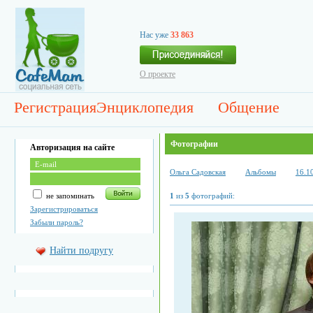
Нас уже
33 863
О проекте
Регистрация
Энциклопедия
Общение
Фотографии
Авторизация на сайте
Ольга Садовская
Альбомы
16.1
не запоминать
1
из
5
фотографий:
Зарегистрироваться
Забыли пароль?
Найти подругу