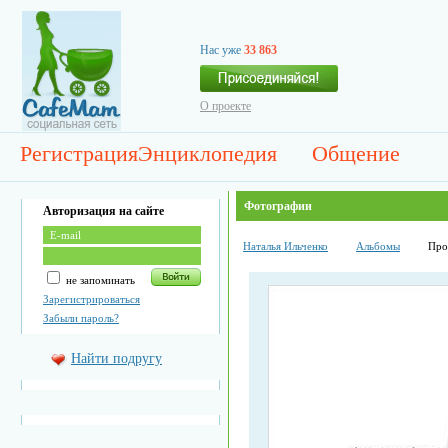
Нас уже
33 863
О проекте
Регистрация
Энциклопедия
Общение
Фотографии
Авторизация на сайте
Наталья Ильченко
Альбомы
Про
не запоминать
Зарегистрироваться
Забыли пароль?
Найти подругу