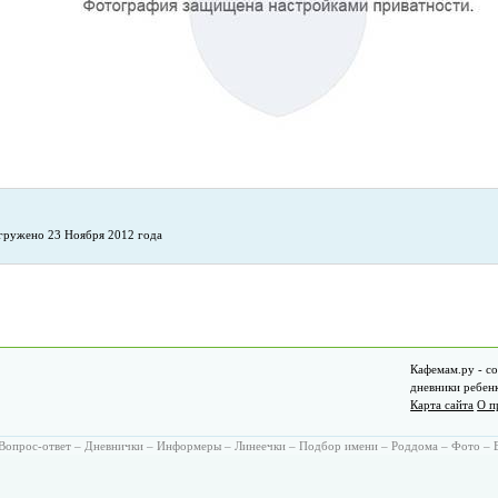
гружено 23 Ноября 2012 года
Кафемам.ру - со
дневники ребен
Карта сайта
О п
Вопрос-ответ
–
Дневнички
–
Информеры
–
Линеечки
–
Подбор имени
–
Роддома
–
Фото
–