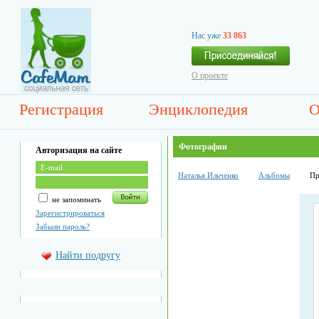
Нас уже
33 863
О проекте
Регистрация
Энциклопедия
О
Фотографии
Авторизация на сайте
Наталья Ильченко
Альбомы
Пр
не запоминать
Зарегистрироваться
Забыли пароль?
Найти подругу