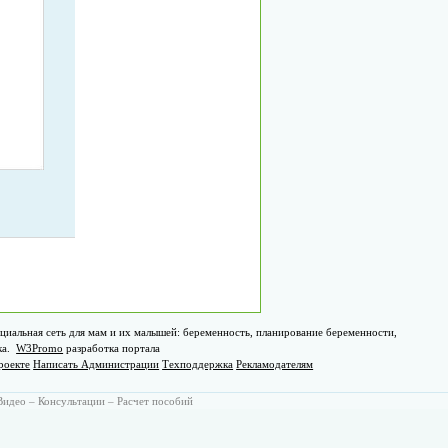
циальная сеть для мам и их малышей: беременность, планирование беременности,
ка.
W3Promo
разработка портала
роекте
Написать Администрации
Техподдержка
Рекламодателям
Видео
–
Консультации
–
Расчет пособий