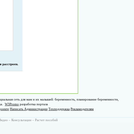
я расстроен.
циальная сеть для мам и их малышей: беременность, планирование беременности,
ка.
W3Promo
разработка портала
роекте
Написать Администрации
Техподдержка
Рекламодателям
Видео
–
Консультации
–
Расчет пособий