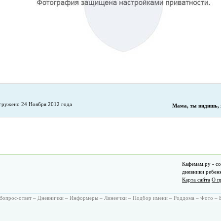
гружено 24 Ноября 2012 года
Мама, ты видишь, 
Кафемам.ру - со
дневники ребен
Карта сайта
О п
Вопрос-ответ
–
Дневнички
–
Информеры
–
Линеечки
–
Подбор имени
–
Роддома
–
Фото
–