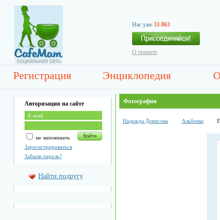
Нас уже
33 863
О проекте
Регистрация
Энциклопедия
О
Фотографии
Авторизация на сайте
Надежда Денисова
Альбомы
П
не запоминать
Зарегистрироваться
Забыли пароль?
Найти подругу