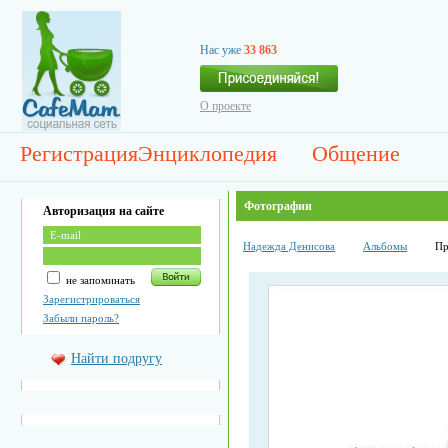
Нас уже
33 863
О проекте
Регистрация
Энциклопедия
Общение
Фотографии
Авторизация на сайте
Надежда Денисова
Альбомы
Пр
не запоминать
Зарегистрироваться
Забыли пароль?
Найти подругу