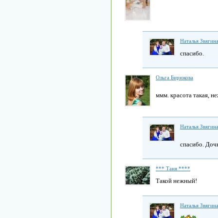
Наталья Звягин
спасибо.
Ольга Бирюкова
ммм. красота такая, н
Наталья Звягин
спасибо. Дочк
*** Таня ****
Такой нежный!
Наталья Звягин