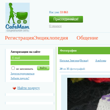
Нас уже
33 863
О проекте
Регистрация
Энциклопедия
Общение
Фотографии
Авторизация на сайте
Наталья Звягина(Вельш)
Альбомы
не запоминать
20
из
35
фотографий:
Зарегистрироваться
Забыли пароль?
Найти подругу