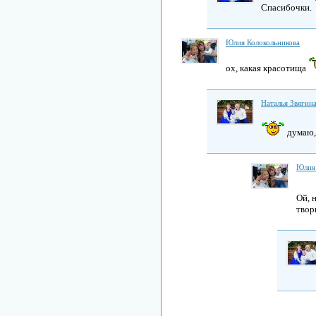
Спасибочки.
Юлия Колокольникова
ох, какая красотища
Наталья Звягин
думаю, 
Юлия 
Ой, 
твор