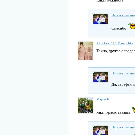
Какая нежность
Наталья Звягин
Спасибо
Allochka ♫♪♫ Mamochka
Точно, другое определ
Наталья Звягин
Да, сарафанч
Марго Б.
какая красотааааааа
Наталья Звягин