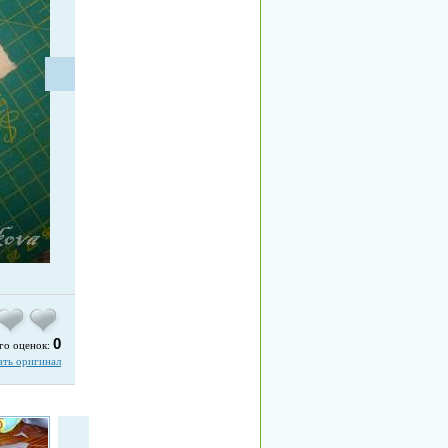
0
го оценок:
ать оригинал