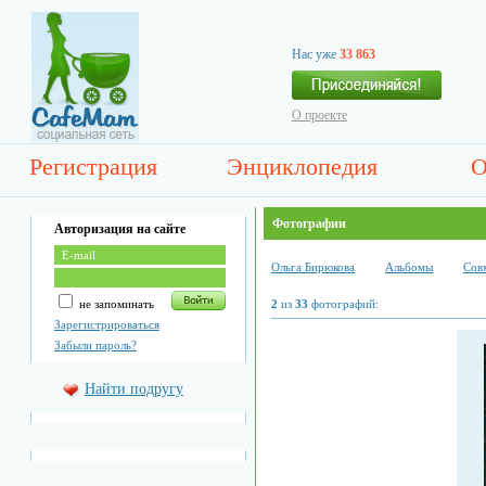
Нас уже
33 863
О проекте
Регистрация
Энциклопедия
О
Фотографии
Авторизация на сайте
Ольга Бирюкова
Альбомы
Сов
не запоминать
2
из
33
фотографий:
Зарегистрироваться
Забыли пароль?
Найти подругу