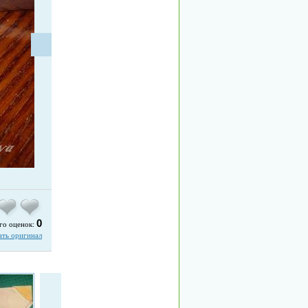
0
го оценок:
ать оригинал