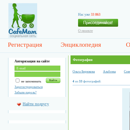
Нас уже
33 863
О проекте
Регистрация
Энциклопедия
О
Фотографии
Авторизация на сайте
Ольга Бирюкова
Альбомы
Сов
не запоминать
4
из
33
фотографий:
Зарегистрироваться
Забыли пароль?
Найти подругу