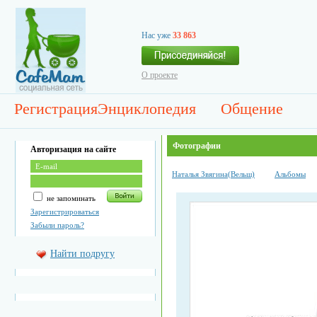
Нас уже
33 863
О проекте
Регистрация
Энциклопедия
Общение
Фотографии
Авторизация на сайте
Наталья Звягина(Вельш)
Альбомы
не запоминать
Зарегистрироваться
Забыли пароль?
Найти подругу