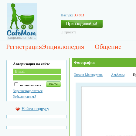
Нас уже
33 863
О проекте
Регистрация
Энциклопедия
Общение
Фотографии
Авторизация на сайте
Оксана Манжурина
Альбомы
П
не запоминать
Зарегистрироваться
Забыли пароль?
Найти подругу