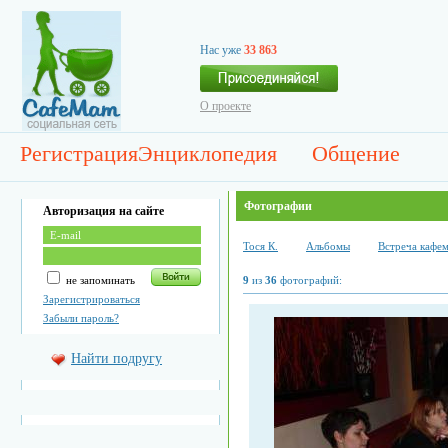
Нас уже
33 863
О проекте
Регистрация
Энциклопедия
Общение
Фотографии
Авторизация на сайте
Тоcя К.
Альбомы
Встреча кафем
не запоминать
9
из
36
фотографий:
Зарегистрироваться
Забыли пароль?
Найти подругу