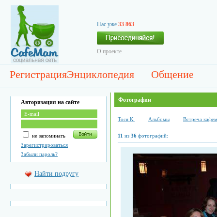
Нас уже
33 863
О проекте
Регистрация
Энциклопедия
Общение
Фотографии
Авторизация на сайте
Тоcя К.
Альбомы
Встреча кафем
не запоминать
11
из
36
фотографий:
Зарегистрироваться
Забыли пароль?
Найти подругу