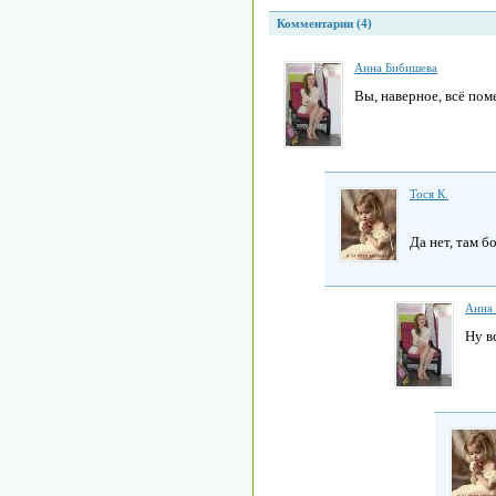
Комментарии (4)
Анна Бибишева
Вы, наверное, всё пом
Тоcя К.
Да нет, там 
Анна
Ну в