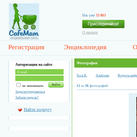
Нас уже
33 863
О проекте
Регистрация
Энциклопедия
О
Фотографии
Авторизация на сайте
Тоcя К.
Альбомы
Встреча каф
не запоминать
12
из
36
фотографий:
Зарегистрироваться
Забыли пароль?
Найти подругу