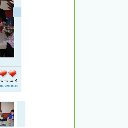
4
го оценок:
ать оригинал