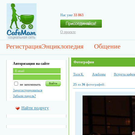
Нас уже
33 863
О проекте
Регистрация
Энциклопедия
Общение
Фотографии
Авторизация на сайте
Тоcя К.
Альбомы
Встреча кафем
не запоминать
25
из
36
фотографий:
Зарегистрироваться
Забыли пароль?
Найти подругу