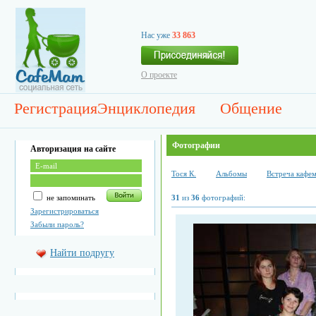
Нас уже
33 863
О проекте
Регистрация
Энциклопедия
Общение
Фотографии
Авторизация на сайте
Тоcя К.
Альбомы
Встреча кафем
не запоминать
31
из
36
фотографий:
Зарегистрироваться
Забыли пароль?
Найти подругу