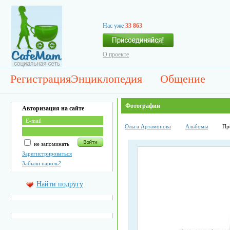
Нас уже
33 863
О проекте
Регистрация
Энциклопедия
Общение
Фотографии
Авторизация на сайте
Ольга Артамонова
Альбомы
Пр
не запоминать
Зарегистрироваться
Забыли пароль?
Найти подругу