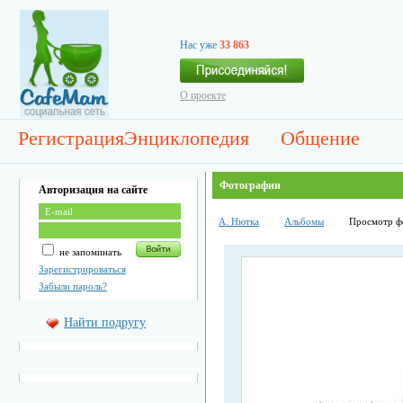
Нас уже
33 863
О проекте
Регистрация
Энциклопедия
Общение
Фотографии
Авторизация на сайте
А. Нютка
Альбомы
Просмотр ф
не запоминать
Зарегистрироваться
Забыли пароль?
Найти подругу