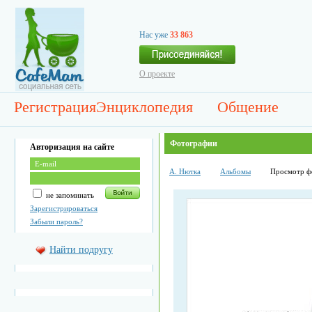
Нас уже
33 863
О проекте
Регистрация
Энциклопедия
Общение
Фотографии
Авторизация на сайте
А. Нютка
Альбомы
Просмотр ф
не запоминать
Зарегистрироваться
Забыли пароль?
Найти подругу