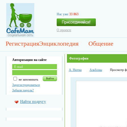
Нас уже
33 863
О проекте
Регистрация
Энциклопедия
Общение
Фотографии
Авторизация на сайте
А. Нютка
Альбомы
Просмотр ф
не запоминать
Зарегистрироваться
Забыли пароль?
Найти подругу