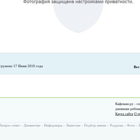
гружено 17 Июня 2010 года
Вот
Кафемам.ру - со
дневники ребен
Карта сайта
О п
Вопрос-ответ
–
Дневнички
–
Информеры
–
Линеечки
–
Подбор имени
–
Роддома
–
Фото
–