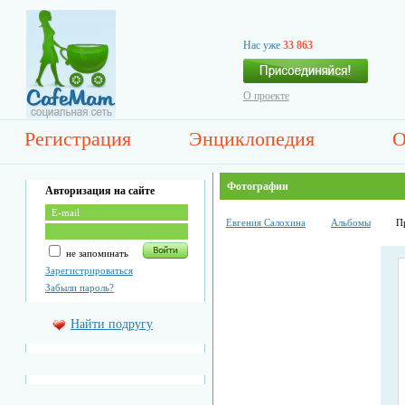
Нас уже
33 863
О проекте
Регистрация
Энциклопедия
О
Фотографии
Авторизация на сайте
Евгения Салохина
Альбомы
П
не запоминать
Зарегистрироваться
Забыли пароль?
Найти подругу