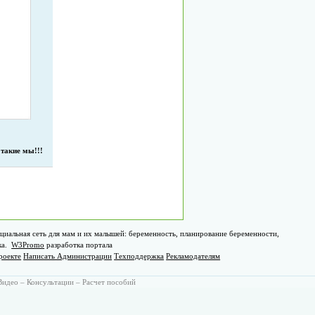
 такие мы!!!
циальная сеть для мам и их малышей: беременность, планирование беременности,
ка.
W3Promo
разработка портала
роекте
Написать Администрации
Техподдержка
Рекламодателям
Видео
–
Консультации
–
Расчет пособий