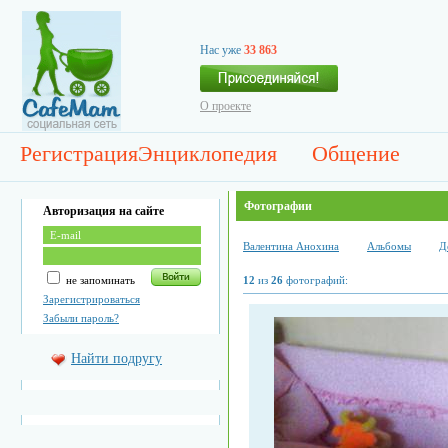
Нас уже
33 863
О проекте
Регистрация
Энциклопедия
Общение
Фотографии
Авторизация на сайте
Валентина Анохина
Альбомы
Д
не запоминать
12
из
26
фотографий:
Зарегистрироваться
Забыли пароль?
Найти подругу