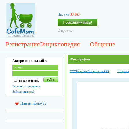
Нас уже
33 863
О проекте
Регистрация
Энциклопедия
Общение
Фотографии
Авторизация на сайте
♥♥♥Наталья Михайлова♥♥♥
Альбом
не запоминать
Зарегистрироваться
Забыли пароль?
Найти подругу