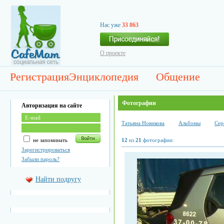
Нас уже
33 863
О проекте
Регистрация
Энциклопедия
Общение
Фотографии
Авторизация на сайте
Татьяна Новикова
Альбомы
Сер
не запоминать
12
из
21
фотографии:
Зарегистрироваться
Забыли пароль?
Найти подругу