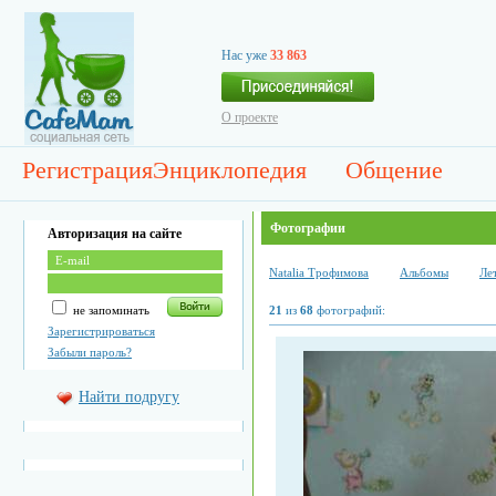
Нас уже
33 863
О проекте
Регистрация
Энциклопедия
Общение
Фотографии
Авторизация на сайте
Natalia Трофимова
Альбомы
Ле
не запоминать
21
из
68
фотографий:
Зарегистрироваться
Забыли пароль?
Найти подругу