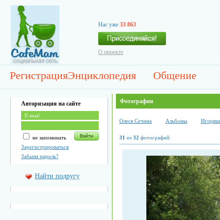
Нас уже
33 863
О проекте
Регистрация
Энциклопедия
Общение
Фотографии
Авторизация на сайте
Олеся Сечина
Альбомы
Игоряш
не запоминать
31
из
32
фотографий:
Зарегистрироваться
Забыли пароль?
Найти подругу