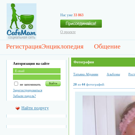
Нас уже
33 863
О проекте
Регистрация
Энциклопедия
Общение
Фотографии
Авторизация на сайте
Татьяна Абрамян
Альбомы
Рост
не запоминать
20
из
44
фотографий:
Зарегистрироваться
Забыли пароль?
Найти подругу