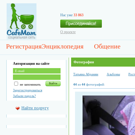
Нас уже
33 863
О проекте
Регистрация
Энциклопедия
Общение
Фотографии
Авторизация на сайте
Татьяна Абрамян
Альбомы
Рост
не запоминать
44
из
44
фотографий:
Зарегистрироваться
Забыли пароль?
Найти подругу