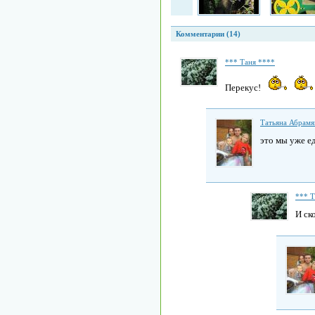
Комментарии (14)
*** Таня ****
Перекус!
Татьяна Абрамя
это мы уже е
*** Т
И ск