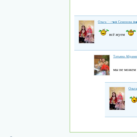
всё жуем
Татьяна Абрамя
мы не можем