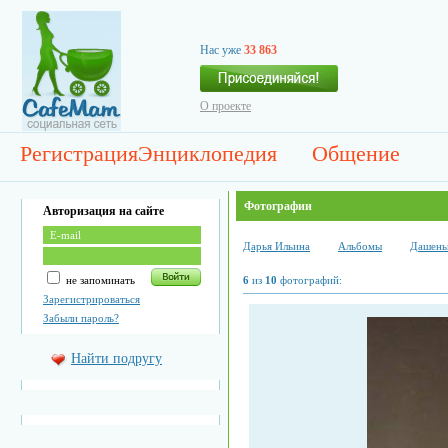
Нас уже
33 863
О проекте
Регистрация
Энциклопедия
Общение
Фотографии
Авторизация на сайте
Дарья Ильина
Альбомы
Дашеньк
не запоминать
6
из
10
фотографий:
Зарегистрироваться
Забыли пароль?
Найти подругу