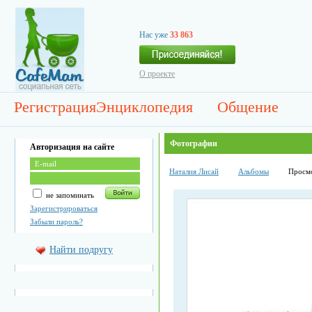
Нас уже
33 863
О проекте
Регистрация
Энциклопедия
Общение
Фотографии
Авторизация на сайте
Наталия Лисай
Альбомы
Просм
не запоминать
Зарегистрироваться
Забыли пароль?
Найти подругу