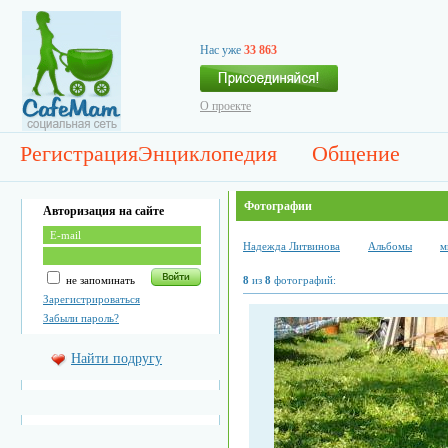
Нас уже
33 863
О проекте
Регистрация
Энциклопедия
Общение
Фотографии
Авторизация на сайте
Надежда Литвинова
Альбомы
м
не запоминать
8
из
8
фотографий:
Зарегистрироваться
Забыли пароль?
Найти подругу