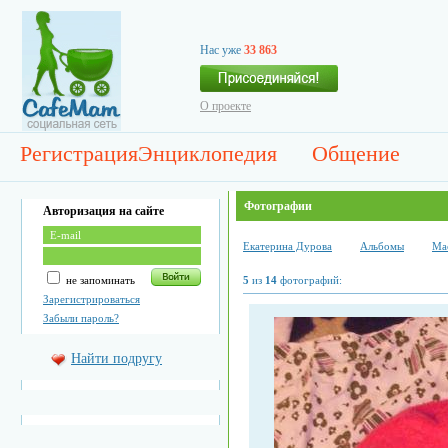
Нас уже
33 863
О проекте
Регистрация
Энциклопедия
Общение
Фотографии
Авторизация на сайте
Екатерина Дурова
Альбомы
Ма
не запоминать
5
из
14
фотографий:
Зарегистрироваться
Забыли пароль?
Найти подругу