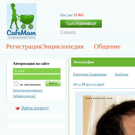
Нас уже
33 863
О проекте
Регистрация
Энциклопедия
Общение
Фотографии
Авторизация на сайте
Екатерина Сошневская
Альбомы
не запоминать
14
из
29
фотографий:
Зарегистрироваться
Забыли пароль?
Найти подругу