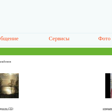
бщение
Сервисы
Фото
альбомов
просто (35)
открытк