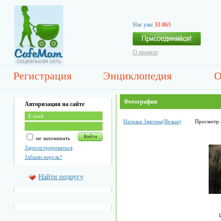
Нас уже
33 863
О проекте
Регистрация
Энциклопедия
О
Фотографии
Авторизация на сайте
Наталья Звягина(Вельш)
Просмотр 
не запоминать
Зарегистрироваться
Забыли пароль?
Найти подругу