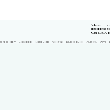
Кафемам.ру - со
дневники ребен
Карта сайта
О п
Вопрос-ответ
–
Дневнички
–
Информеры
–
Линеечки
–
Подбор имени
–
Роддома
–
Фото
–