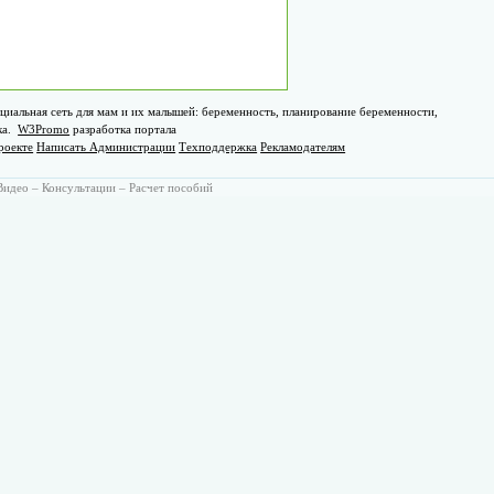
циальная сеть для мам и их малышей: беременность, планирование беременности,
ка.
W3Promo
разработка портала
роекте
Написать Администрации
Техподдержка
Рекламодателям
Видео
–
Консультации
–
Расчет пособий