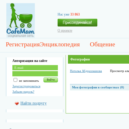
Нас уже
33 863
О проекте
Регистрация
Энциклопедия
Общение
Фотографии
Авторизация на сайте
Наталья Абдрахманова
Просмотр ал
не запоминать
Зарегистрироваться
Мои фотографии в сообществах (0)
Забыли пароль?
Найти подругу