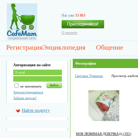
Нас уже
33 863
О проекте
Регистрация
Энциклопедия
Общение
Фотографии
Авторизация на сайте
Светлана Урванова
Просмотр альбом
не запоминать
Зарегистрироваться
Забыли пароль?
Найти подругу
МОЯ ЛЮБИМАЯ ДЕВОЧКА))) (291)