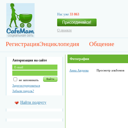
Нас уже
33 863
О проекте
Регистрация
Энциклопедия
Общение
Фотографии
Авторизация на сайте
Анна Авдеева
Просмотр альбомов
не запоминать
Зарегистрироваться
Забыли пароль?
Найти подругу