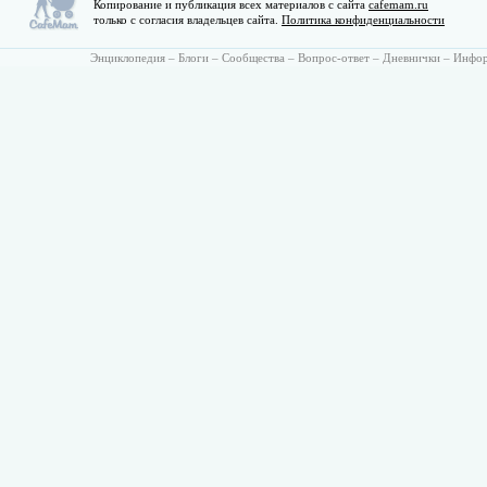
Копирование и публикация всех материалов с сайта
cafemam.ru
только с согласия владельцев сайта.
Политика конфиденциальности
Энциклопедия
–
Блоги
–
Сообщества
–
Вопрос-ответ
–
Дневнички
–
Инфо