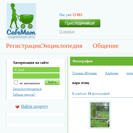
Нас уже
33 863
О проекте
Регистрация
Энциклопедия
Общение
Фотографии
Авторизация на сайте
Татьяна Абрамян
Альбомы
парк
парк птиц
не запоминать
Зарегистрироваться
В альбоме
18
фотографий:
Забыли пароль?
Найти подругу
0