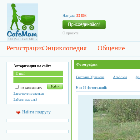
Нас уже
33 863
О проекте
Регистрация
Энциклопедия
Общение
Фотографии
Авторизация на сайте
Светлана Урванова
Альбомы
фо
не запоминать
9
из
33
фотографий:
Зарегистрироваться
Забыли пароль?
Найти подругу